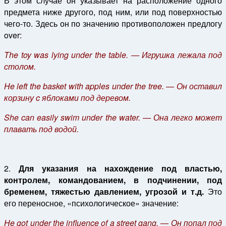
В этом случае он указывает на расположение одного
предмета ниже другого, под ним, или под поверхностью
чего-то. Здесь он по значению противоположен предлогу
over:
The toy was lying under the table. — Игрушка лежала под
столом.
He left the basket with apples under the tree. — Он оставил
корзину c яблоками под деревом.
She can easily swim under the water. — Она легко может
плавать под водой.
2.
Для указания на нахождение под властью,
контролем, командованием, в подчинении, под
бременем, тяжестью давлением, угрозой и т.д.
Это
его переносное, «психологическое» значение:
He got under the influence of a street gang. — Он попал под