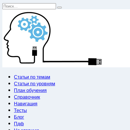
Перейти
Search
к
for:
содержанию
Статьи по темам
Статьи по уровням
План обучения
Справочник
Навигация
Тесты
Блог
Пдф