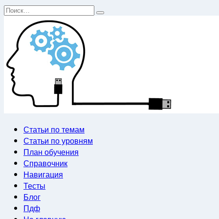
Перейти
Search
к
for:
содержанию
Статьи по темам
Статьи по уровням
План обучения
Справочник
Навигация
Тесты
Блог
Пдф