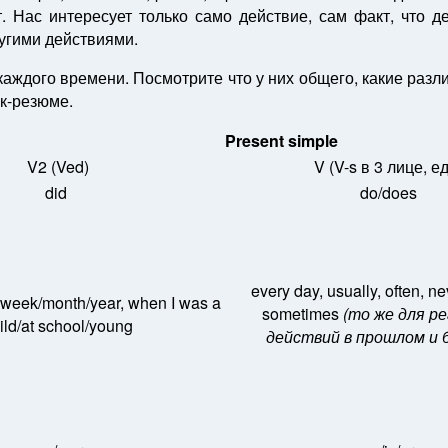
 Нас интересует только само действие, сам факт, что д
ругими действиями.
аждого времени. Посмотрите что у них общего, какие разли
к-резюме.
Present simple
V2 (Ved)
V (V-s в 3 лице, ед
did
do/does
every day, usually, often, ne
t week/month/year, when I was a
sometimes
(то же для р
ild/at school/young
действий в прошлом и 