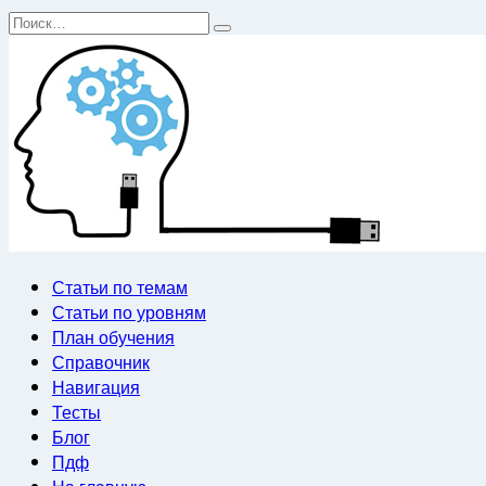
Перейти
Search
к
for:
содержанию
Статьи по темам
Статьи по уровням
План обучения
Справочник
Навигация
Тесты
Блог
Пдф