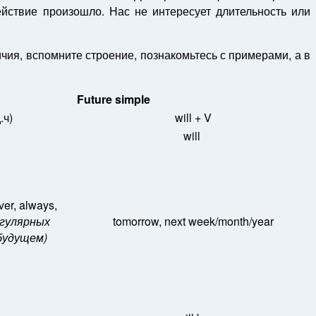
ействие произошло. Нас не интересует длительность или
чия, вспомните строение, познакомьтесь с примерами, а в
Future simple
.ч)
will + V
will
ver, always,
егулярных
tomorrow, next week/month/year
будущем)