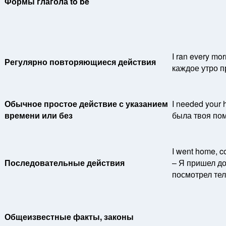
Формы глагола to be
I ran every mo
Регулярно повторяющиеся действия
каждое утро 
Обычное простое действие с указанием
I needed your 
времени или без
была твоя по
I went home, c
Последовательные действия
– Я пришел до
посмотрел тел
Общеизвестные факты, законы