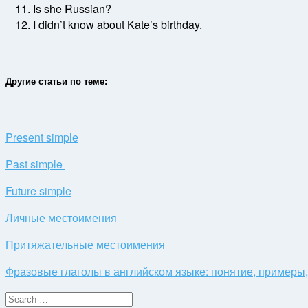
Is she Russian?
I didn’t know about Kate’s birthday.
Другие статьи по теме:
Present simple
Past simple
Future simple
Личные местоимения
Притяжательные местоимения
Фразовые глаголы в английском языке: понятие, примеры
Search