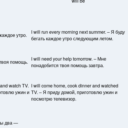
will be
I will run every morning next summer. – Я буду
 каждое утро.
бегать каждое утро следующим летом.
I will need your help tomorrow. – Мне
 твоя помощь.
понадобится твоя помощь завтра.
 and watch TV.
I will come home, cook dinner and watched
отовлю ужин и
TV. – Я приду домой, приготовлю ужин и
посмотрю телевизор.
жды два —