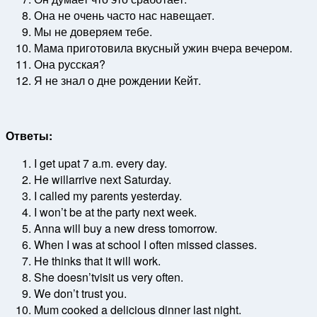
Она не очень часто нас навещает.
Мы не доверяем тебе.
Мама приготовила вкусный ужин вчера вечером.
Она русская?
Я не знал о дне рождении Кейт.
Ответы:
I get upat 7 a.m. every day.
He willarrive next Saturday.
I called my parents yesterday.
I won’t be at the party next week.
Anna will buy a new dress tomorrow.
When I was at school I often missed classes.
He thinks that it will work.
She doesn’tvisit us very often.
We don’t trust you.
Mum cooked a delicious dinner last night.