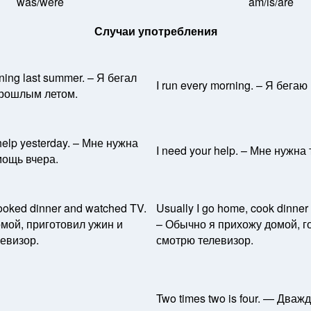
was/were
am/is/are
Случаи употребления
rning last summer. – Я бегал
I run every morning. – Я бегаю
прошлым летом.
help yesterday. – Мне нужна
I need your help. – Мне нужна
мощь вчера.
ooked dinner and watched TV.
Usually I go home, cook dinner
мой, приготовил ужин и
– Обычно я прихожу домой, г
евизор.
смотрю телевизор.
Two times two is four. — Два