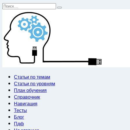
Перейти
Search
к
for:
содержанию
Статьи по темам
Статьи по уровням
План обучения
Справочник
Навигация
Тесты
Блог
Пдф