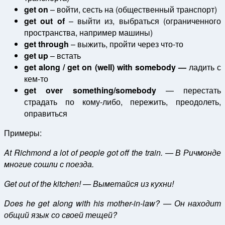
get on
– войти, сесть на (общественный транспорт)
get out of
– выйти из, выбраться (ограниченного
пространства, например машины)
get through
– выжить, пройти через что-то
get up
– встать
get along / get on (well) with somebody —
ладить с
кем-то
get over something/somebody
— перестать
страдать по кому-либо, пережить, преодолеть,
оправиться
Примеры:
At Richmond a lot of people got off the train. — В Ричмонде
многие сошли с поезда.
Get out of the kitchen! — Выметайся из кухни!
Does he get along with his mother-in-law? — Он находит
общий язык со своей тещей?