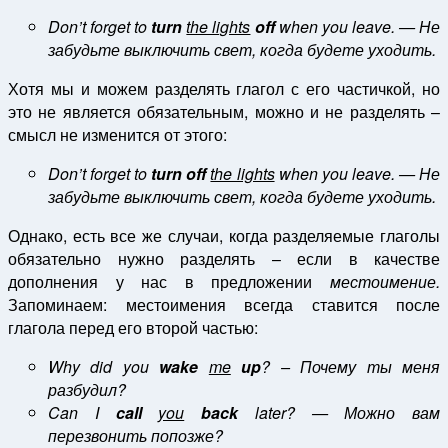
Don’t forget to
turn
the lights
off
when you leave. — Не
забудьте выключить свет, когда будете уходить.
Хотя мы и можем разделять глагол с его частичкой, но
это не является обязательным, можно и не разделять –
смысл не изменится от этого:
Don’t forget to
turn off
the lights
when you leave. — Не
забудьте выключить свет, когда будете уходить.
Однако, есть все же случаи, когда разделяемые глаголы
обязательно нужно разделять – если в качестве
дополнения у нас в предложении
местоимение.
Запоминаем: местоимения всегда ставится после
глагола перед его второй частью:
Why did you
wake
me
up
? – Почему ты меня
разбудил?
Can I
call
you
back
later? — Можно вам
перезвонить попозже?