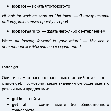
look for
— искать что-то/кого-то
I’ll look for work as soon as I hit town. —
Я начну искать
работу, как только приеду в город.
look forward to
— ждать чего-либо с нетерпением
We’re all looking forward to your return! — Мы все с
нетерпением ждём вашего возвращения!
Глагол get
Один из самых распространенных в английском языке –
глагол get. Посмотрим, какие значения он будет иметь с
различными предлогами:
get in
— войти
get off
– сойти, выйти (из общественного
транспорта)