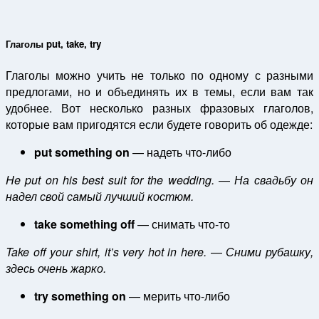
Глаголы put, take, try
Глаголы можно учить не только по одному с разными
предлогами, но и объединять их в темы, если вам так
удобнее. Вот несколько разных фразовых глаголов,
которые вам пригодятся если будете говорить об одежде:
put something on
— надеть что-либо
He put on his best suit for the wedding.
—
На
свадьбу
он
надел
свой
самый
лучший
костюм
.
take
something off
— снимать что-то
Take off your shirt, it’s very hot in here.
—
Сними рубашку,
здесь очень жарко.
try something on
— мерить что-либо