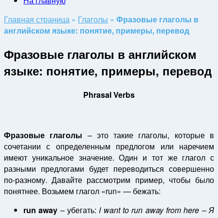
На главную
Главная страница
»
Глаголы
»
Фразовые глаголы в
английском языке: понятие, примеры, перевод
Фразовые глаголы в английском
языке: понятие, примеры, перевод
Phrasal Verbs
Фразовые глаголы
– это такие глаголы, которые в
сочетании с определенным предлогом или наречием
имеют уникальное значение. Один и тот же глагол с
разными предлогами будет переводиться совершенно
по-разному. Давайте рассмотрим пример, чтобы было
понятнее. Возьмем глагол «run» — бежать:
run
away
– убегать:
I
want
to run
away
from
here
– Я