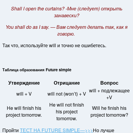
Shall I open the curtains? -Мне (следует) открыть
занавески?
You shall do as I say. — Вам следует делать так, как я
говорю.
Так что, используйте will и точно не ошибетесь.
Таблица образования Future simple
Утверждение
Отрицание
Вопрос
will
+ подлежащее
will + V
will not (won’t) + V
+V
He will not finish
He will finish his
Will he finish his
his project
project tomorrow.
project tomorrow?
tomorrow.
Пройти
ТЕСТ НА FUTURE SIMPLE—>>>
Но лучше