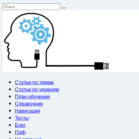
Перейти
Search
к
for:
содержанию
Статьи по темам
Статьи по уровням
План обучения
Справочник
Навигация
Тесты
Блог
Пдф