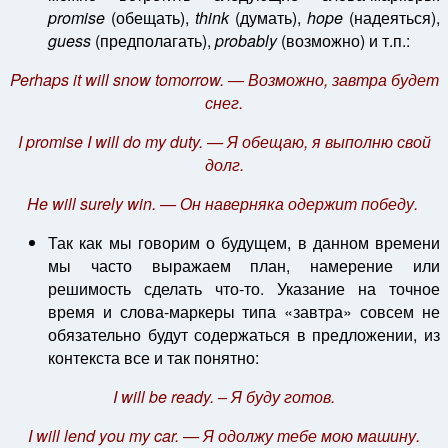
promise
(обещать),
think
(думать),
hope
(надеяться),
guess
(предполагать),
probably
(возможно) и т.п.:
Perhaps it will snow tomorrow. — Возможно, завтра будет
снег.
I promise I will do my duty. — Я обещаю, я выполню свой
долг.
He will surely win. — Он наверняка одержит победу.
Так как мы говорим о будущем, в данном времени
мы часто выражаем план, намерение или
решимость сделать что-то. Указание на точное
время и слова-маркеры типа «завтра» совсем не
обязательно будут содержаться в предложении, из
контекста все и так понятно:
I will be ready. – Я буду готов.
I will lend you my car. — Я одолжу тебе мою машину.