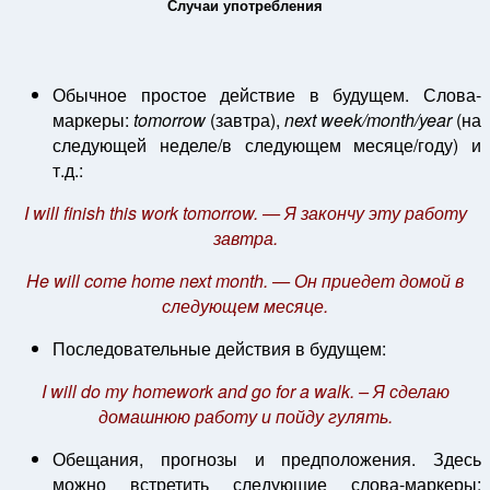
Случаи употребления
Обычное простое действие в будущем. Слова-
маркеры:
tomorrow
(завтра),
next week/month/year
(на
следующей неделе/в следующем месяце/году) и
т.д.:
I will finish this work tomorrow. — Я закончу эту работу
завтра.
He will come home next month. — Он приедет домой в
следующем месяце.
Последовательные действия в будущем:
I will do my homework and go for a walk. – Я сделаю
домашнюю работу и пойду гулять.
Обещания, прогнозы и предположения. Здесь
можно встретить следующие слова-маркеры: