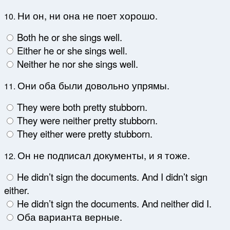
Ни он, ни она не поет хорошо.
10.
Both he or she sings well.
Either he or she sings well.
Neither he nor she sings well.
Они оба были довольно упрямы.
11.
They were both pretty stubborn.
They were neither pretty stubborn.
They either were pretty stubborn.
Он не подписал документы, и я тоже.
12.
He didn’t sign the documents. And I didn’t sign
either.
He didn’t sign the documents. And neither did I.
Оба варианта верные.