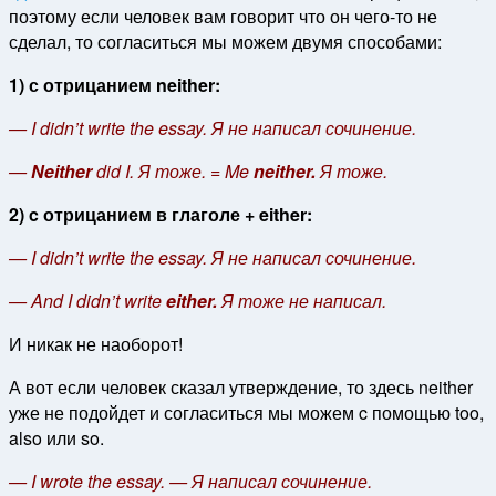
поэтому если человек вам говорит что он чего-то не
сделал, то согласиться мы можем двумя способами:
1) с отрицанием neither:
— I didn’t write the essay. Я не написал сочинение.
—
Neither
did I. Я тоже. = Me
neither.
Я тоже.
2) c отрицанием в глаголе + either:
— I didn’t write the essay. Я не написал сочинение.
— And I didn’t write
either.
Я тоже не написал.
И никак не наоборот!
А вот если человек сказал утверждение, то здесь neither
уже не подойдет и согласиться мы можем c помощью too,
also или so.
— I wrote the essay. — Я написал сочинение.