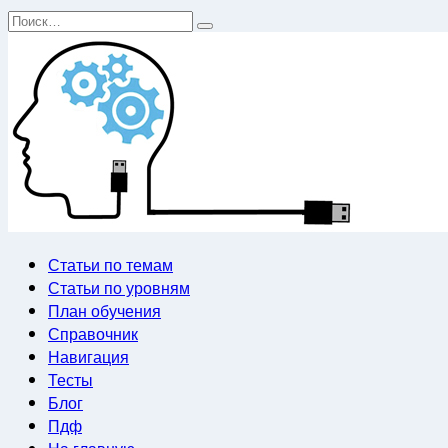
Перейти
Search
к
for:
содержанию
Статьи по темам
Статьи по уровням
План обучения
Справочник
Навигация
Тесты
Блог
Пдф