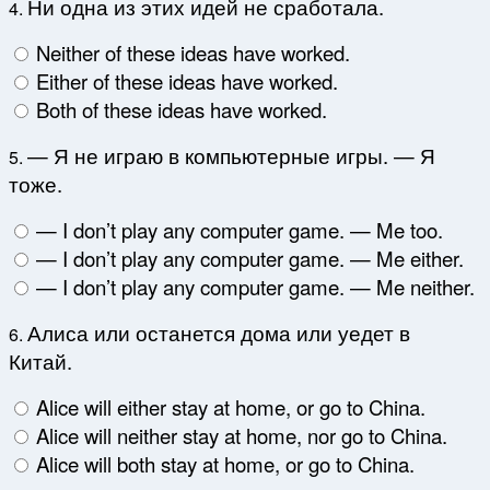
Ни одна из этих идей не сработала.
4.
Neither of these ideas have worked.
Either of these ideas have worked.
Both of these ideas have worked.
— Я не играю в компьютерные игры. — Я
5.
тоже.
— I don’t play any computer game. — Me too.
— I don’t play any computer game. — Me either.
— I don’t play any computer game. — Me neither.
Алиса или останется дома или уедет в
6.
Китай.
Alice will either stay at home, or go to China.
Alice will neither stay at home, nor go to China.
Alice will both stay at home, or go to China.