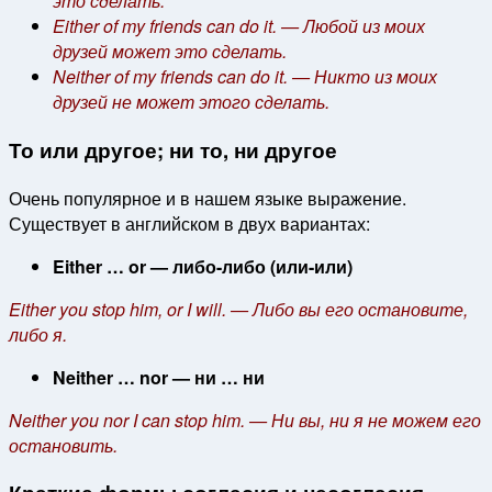
это сделать.
Either of my friends can do it. — Любой из моих
друзей может это сделать.
Neither of my friends can do it. — Никто из моих
друзей не может этого сделать.
То или другое; ни то, ни другое
Очень популярное и в нашем языке выражение.
Существует в английском в двух вариантах:
Either … or — либо-либо (или-или)
Either you stop him, or I will. —
Либо вы его остановите,
либо я.
Neither … nor — ни … ни
Neither you nor I can stop him. — Ни вы, ни я не можем его
остановить.