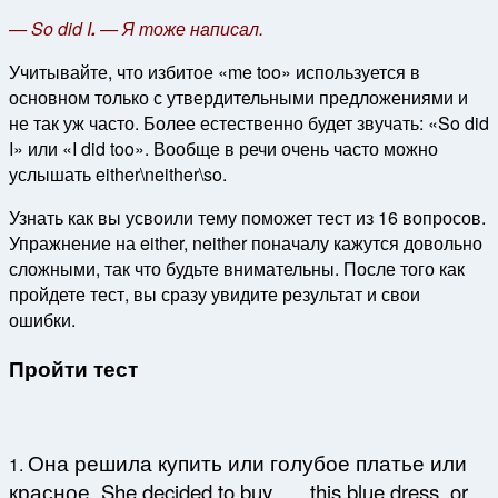
— So did I
.
— Я тоже написал.
Учитывайте, что избитое «me too» используется в
основном только с утвердительными предложениями и
не так уж часто. Более естественно будет звучать: «So did
I» или «I did too». Вообще в речи очень часто можно
услышать either\neither\so.
Узнать как вы усвоили тему поможет тест из 16 вопросов.
Упражнение на either, neither поначалу кажутся довольно
сложными, так что будьте внимательны. После того как
пройдете тест, вы сразу увидите результат и свои
ошибки.
Пройти тест
Она решила купить или голубое платье или
1.
красное. She decided to buy …. this blue dress, or