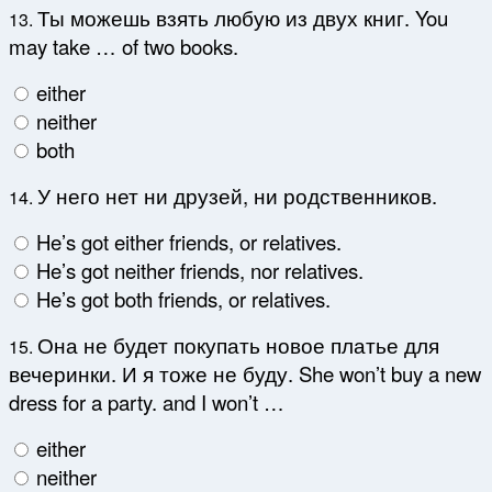
Ты можешь взять любую из двух книг. You
13.
may take … of two books.
either
neither
both
У него нет ни друзей, ни родственников.
14.
He’s got either friends, or relatives.
He’s got neither friends, nor relatives.
He’s got both friends, or relatives.
Она не будет покупать новое платье для
15.
вечеринки. И я тоже не буду. She won’t buy a new
dress for a party. and I won’t …
either
neither