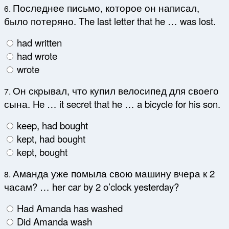
Последнее письмо, которое он написал,
6.
было потеряно. The last letter that he … was lost.
had written
had wrote
wrote
Он скрывал, что купил велосипед для своего
7.
сына. He … it secret that he … a bicycle for his son.
keep, had bought
kept, had bought
kept, bought
Аманда уже помыла свою машину вчера к 2
8.
часам? … her car by 2 o’clock yesterday?
Had Amanda has washed
Did Amanda wash