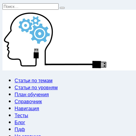
Перейти
Search
к
for:
содержанию
Статьи по темам
Статьи по уровням
План обучения
Справочник
Навигация
Тесты
Блог
Пдф