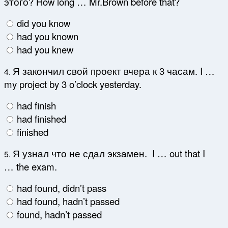
этого? How long … Mr.Brown before that?
did you know
had you known
had you knew
Я закончил свой проект вчера к 3 часам. I …
4.
my project by 3 o’clock yesterday.
had finish
had finished
finished
Я узнал что не сдал экзамен. I … out that I
5.
… the exam.
had found, didn’t pass
had found, hadn’t passed
found, hadn’t passed