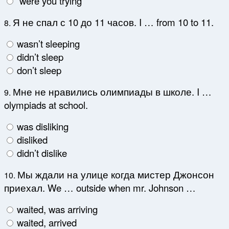
were you trying
Я не спал с 10 до 11 часов. I … from 10 to 11.
8.
wasn’t sleeping
didn’t sleep
don’t sleep
Мне не нравились олимпиады в школе. I …
9.
olympiads at school.
was disliking
disliked
didn’t dislike
Мы ждали на улице когда мистер Джонсон
10.
приехал. We … outside when mr. Johnson …
waited, was arriving
waited, arrived