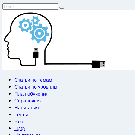
Перейти
Search
к
for:
содержанию
Статьи по темам
Статьи по уровням
План обучения
Справочник
Навигация
Тесты
Блог
Пдф