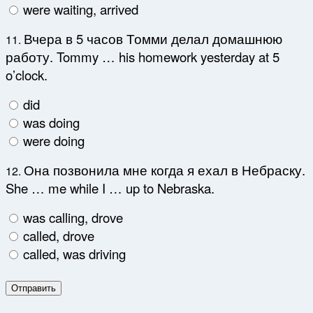
were waiting, arrived
Вчера в 5 часов Томми делал домашнюю
11.
работу. Tommy … his homework yesterday at 5
o’clock.
did
was doing
were doing
Она позвонила мне когда я ехал в Небраску.
12.
She … me while I … up to Nebraska.
was calling, drove
called, drove
called, was driving