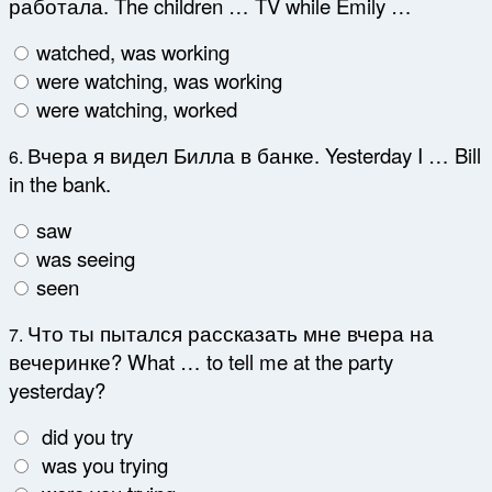
работала. The children … TV while Emily …
watched, was working
were watching, was working
were watching, worked
Вчера я видел Билла в банке. Yesterday I … Bill
6.
in the bank.
saw
was seeing
seen
Что ты пытался рассказать мне вчера на
7.
вечеринке? What … to tell me at the party
yesterday?
did you try
was you trying